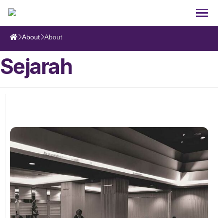
About
About
Sejarah