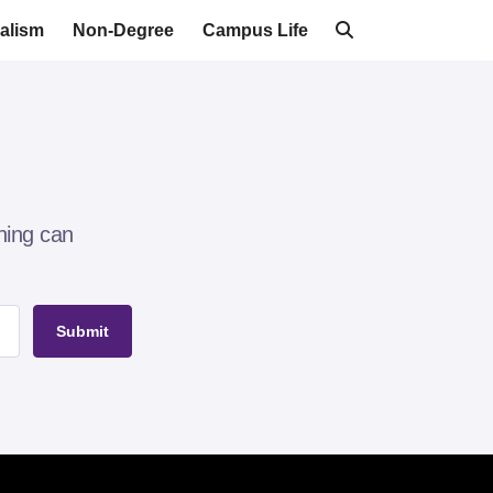
alism
Non-Degree
Campus Life
hing can
Submit