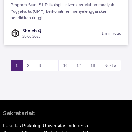
Program Studi S1 Psikologi Universitas Muhammadiyah
Yogyakarta (UMY) berkomitmen menyelenggarakan
pendidikan tinggi...
Sholeh Q
1 min read
29/06/2026
1
2
3
…
16
17
18
Next »
Sekretariat:
Fakultas Psikologi Universitas Indonesia