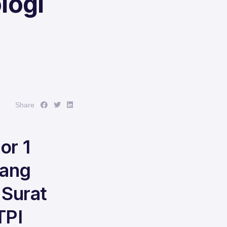
logi
Share :
Share :
Share :
Share
or 1
tang
 Surat
TPI