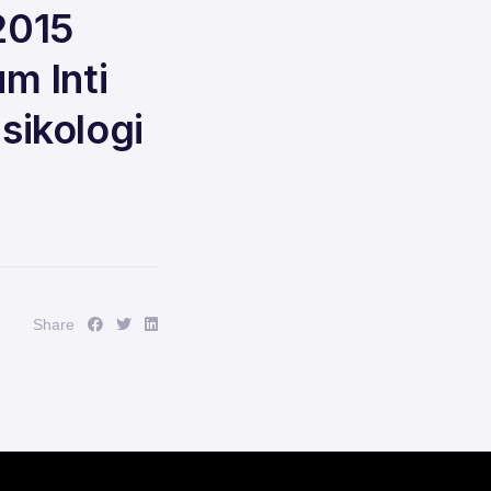
2015
m Inti
sikologi
Share :
Share :
Share :
Share