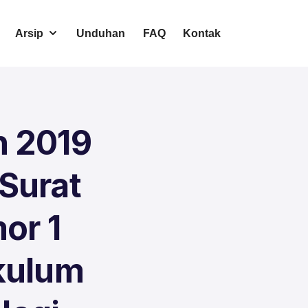
Arsip
Unduhan
FAQ
Kontak
n 2019
Surat
or 1
kulum