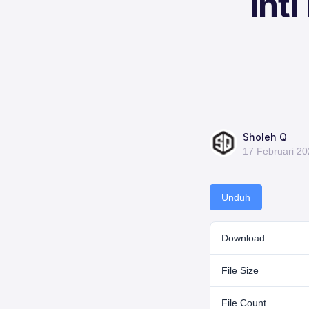
Int
Sholeh Q
17 Februari 2
Unduh
Download
File Size
File Count