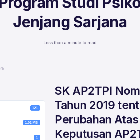
i Program Studi Psiko
Jenjang Sarjana
Less than a minute to read
025
SK AP2TPI Nom
Tahun 2019 ten
121
Perubahan Atas
1.02 MB
Keputusan AP2
1