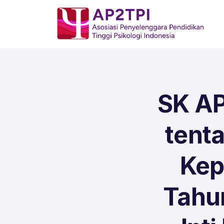
SK AP
tent
Kep
Tahu