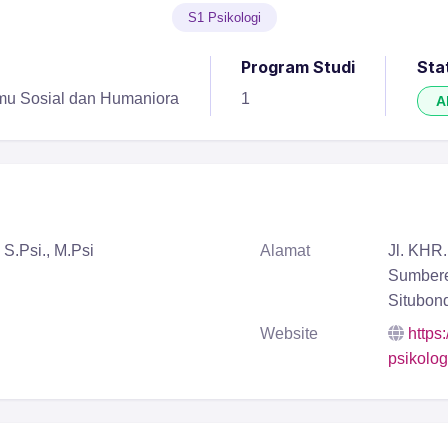
S1 Psikologi
Program Studi
Sta
lmu Sosial dan Humaniora
1
A
 S.Psi., M.Psi
Alamat
Jl. KHR.
Sumbere
Situbon
Website
https
psikolog