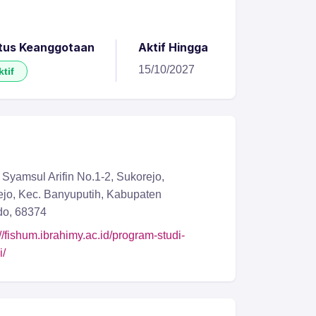
tus Keanggotaan
Aktif Hingga
15/10/2027
ktif
 Syamsul Arifin No.1-2, Sukorejo,
jo, Kec. Banyuputih, Kabupaten
do, 68374
://fishum.ibrahimy.ac.id/program-studi-
i/