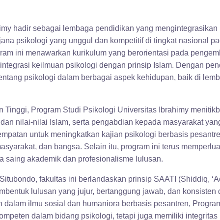
himy hadir sebagai lembaga pendidikan yang mengintegrasikan n
ana psikologi yang unggul dan kompetitif di tingkat nasional p
gram ini menawarkan kurikulum yang berorientasi pada penge
 integrasi keilmuan psikologi dengan prinsip Islam. Dengan p
tang psikologi dalam berbagai aspek kehidupan, baik di lemb
inggi, Program Studi Psikologi Universitas Ibrahimy menitikb
l dan nilai-nilai Islam, serta pengabdian kepada masyarakat y
mpatan untuk meningkatkan kajian psikologi berbasis pesantr
yarakat, dan bangsa. Selain itu, program ini terus memperluas 
a saing akademik dan profesionalisme lulusan.
Situbondo, fakultas ini berlandaskan prinsip SAATI (Shiddiq, 
embentuk lulusan yang jujur, bertanggung jawab, dan konsist
 dalam ilmu sosial dan humaniora berbasis pesantren, Program 
mpeten dalam bidang psikologi, tetapi juga memiliki integritas 