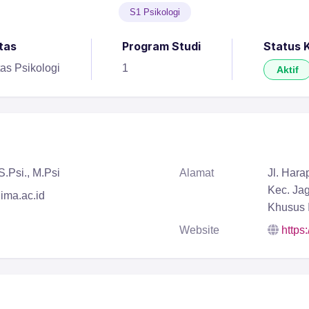
S1 Psikologi
tas
Program Studi
Status 
tas Psikologi
1
Aktif
.Psi., M.Psi
Alamat
Jl. Har
Kec. Jag
ma.ac.id
Khusus I
Website
https: