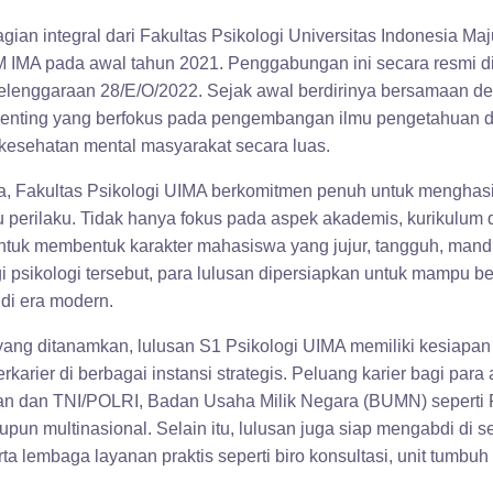
ian integral dari Fakultas Psikologi Universitas Indonesia Maj
 IMA pada awal tahun 2021. Penggabungan ini secara resmi di
elenggaraan 28/E/O/2022. Sejak awal berdirinya bersamaan de
enting yang berfokus pada pengembangan ilmu pengetahuan dan
 kesehatan mental masyarakat secara luas.
, Fakultas Psikologi UIMA berkomitmen penuh untuk menghasi
u perilaku. Tidak hanya fokus pada aspek akademis, kurikulum
ntuk membentuk karakter mahasiswa yang jujur, tangguh, mandiri,
psikologi tersebut, para lulusan dipersiapkan untuk mampu ber
di era modern.
yang ditanamkan, lulusan S1 Psikologi UIMA memiliki kesiapan 
arier di berbagai instansi strategis. Peluang karier bagi para
an dan TNI/POLRI, Badan Usaha Milik Negara (BUMN) seperti P
un multinasional. Selain itu, lulusan juga siap mengabdi di se
serta lembaga layanan praktis seperti biro konsultasi, unit tumb