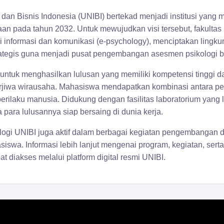
a dan Bisnis Indonesia (UNIBI) bertekad menjadi institusi yang
n pada tahun 2032. Untuk mewujudkan visi tersebut, fakultas
 informasi dan komunikasi (e-psychology), menciptakan lingku
tegis guna menjadi pusat pengembangan asesmen psikologi be
untuk menghasilkan lulusan yang memiliki kompetensi tinggi da
erjiwa wirausaha. Mahasiswa mendapatkan kombinasi antara pem
rilaku manusia. Didukung dengan fasilitas laboratorium yang l
para lulusannya siap bersaing di dunia kerja.
logi UNIBI juga aktif dalam berbagai kegiatan pengembangan d
siswa. Informasi lebih lanjut mengenai program, kegiatan, ser
t diakses melalui platform digital resmi UNIBI.