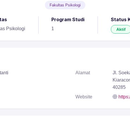
Fakultas Psikologi
tas
Program Studi
Status 
tas Psikologi
1
Aktif
anti
Alamat
Jl. Soek
Kiaraco
40285
Website
https: