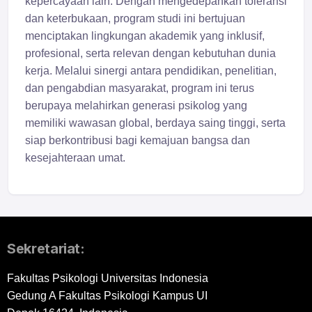
kepercayaan lain. Dengan mengedepankan toleransi
dan keterbukaan, program studi ini bertujuan
menciptakan lingkungan akademik yang inklusif,
profesional, serta relevan dengan kebutuhan dunia
kerja. Melalui sinergi antara pendidikan, penelitian,
dan pengabdian masyarakat, program ini terus
berupaya melahirkan generasi psikolog yang
memiliki wawasan global, berdaya saing tinggi, serta
siap berkontribusi bagi kemajuan bangsa dan
kesejahteraan umat.
Sekretariat:
Fakultas Psikologi Universitas Indonesia
Gedung A Fakultas Psikologi Kampus UI