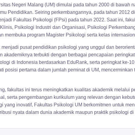
ersitas Negeri Malang (UM) dimulai pada tahun 2000 di bawa
Ilmu Pendidikan. Seiring perkembangannya, pada tahun 2012 did
jadi Fakultas Psikologi (FPsi) pada tahun 2022. Saat ini, fak
Klinis, Psikologi Industri dan Organisasi, Psikologi Perkemban
an membuka program Magister Psikologi serta kelas internasion
 menjadi pusat pendidikan psikologi yang unggul dan berorie
n akademiknya terbukti dengan berbagai pencapaian peringkat n
kologi di Indonesia berdasarkan EduRank, serta peringkat ke-1
pati posisi pertama dalam jumlah peminat di UM, mencerminkan
ng, fakultas ini terus meningkatkan kualitas akademik melalui 
ional, serta pengembangan kurikulum yang relevan dengan kebu
ogi yang inovatif, Fakultas Psikologi UM berkomitmen untuk me
ibusi nyata dalam dunia akademik maupun praktik psikologi di