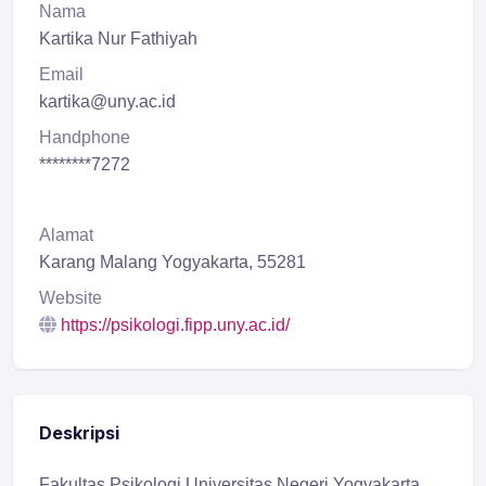
Nama
Kartika Nur Fathiyah
Email
kartika@uny.ac.id
Handphone
********7272
Alamat
Karang Malang Yogyakarta, 55281
Website
https://psikologi.fipp.uny.ac.id/
Deskripsi
Fakultas Psikologi Universitas Negeri Yogyakarta