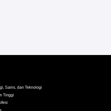
i, Sains, dan Teknologi
n Tinggi
ofesi
a