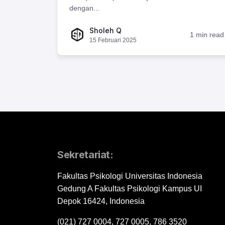
dengan...
Sholeh Q
1 min read
15 Februari 2025
Sekretariat:
Fakultas Psikologi Universitas Indonesia
Gedung A Fakultas Psikologi Kampus UI
Depok 16424, Indonesia
(021) 727 0004, 727 0005, 786 3520